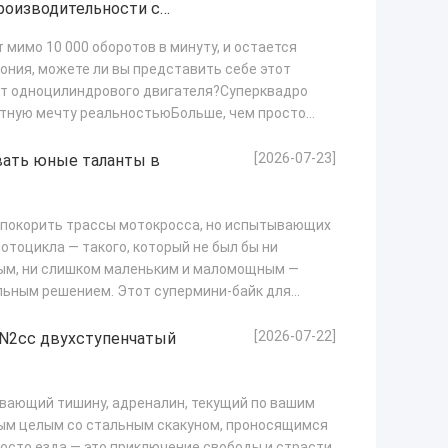
роизводительности с
 мимо 10 000 оборотов в минуту, и остается
ония, можете ли вы представить себе этот
от одноцилиндрового двигателя?Суперквадро
оятную мечту реальностьюБольше, чем просто
[2026-07-23]
вать юные таланты в
 покорить трассы мотокросса, но испытывающих
отоцикла — такого, который не был бы ни
ым, ни слишком маленьким и маломощным —
льным решением. Этот супермини-байк для
[2026-07-22]
 N2cc двухступенчатый
ывающий тишину, адреналин, текущий по вашим
ным целым со стальным скакуном, проносящимся
росто езда — это приключение свободы и страсти.