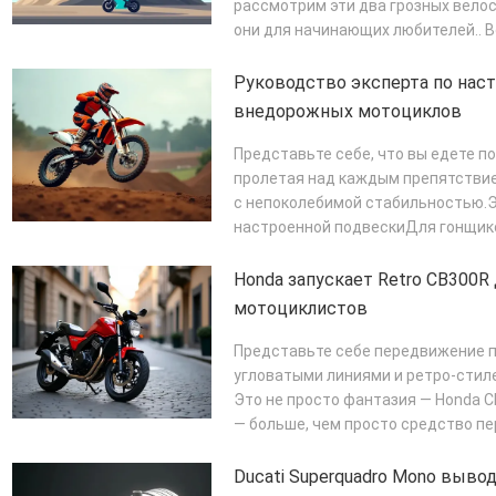
рассмотрим эти два грозных вело
они для начинающих любителей.. Во-
ПОДРОБНЕЕ
Руководство эксперта по нас
внедорожных мотоциклов
Представьте себе, что вы едете п
пролетая над каждым препятствие
с непоколебимой стабильностью.Э
настроенной подвескиДля гонщиков
ПОДРОБНЕЕ
Honda запускает Retro CB300R 
мотоциклистов
Представьте себе передвижение п
угловатыми линиями и ретро-стиле
Это не просто фантазия — Honda C
— больше, чем просто средство пе
ПОДРОБНЕЕ
Ducati Superquadro Mono выв