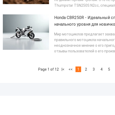
Thumpstar TSN250S N2cc, специал
ПОДРОБНЕЕ
Honda CBR250R - Идеальный с
начального уровня для новичк
Мир мотоциклов предлагает захва
правильного мотоцикла начальног
неоднозначное мнение о его приг
отзывы пользователей о его произ
потенциальных пр...
ПОДРОБНЕЕ
Page 1 of 12
|<
<<
1
2
3
4
5