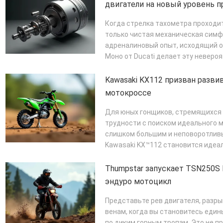
двигатели на новый уровень п
технологиями MotoGP
Когда стрелка тахометра проходит
только чистая механическая симф
адреналиновый опыт, исходящий 
Моно от Ducati делает эту невер
двигате...
ПОДРОБНЕЕ
Kawasaki KX112 призван разви
мотокроссе
Для юных гонщиков, стремящихся
трудности с поиском идеального м
слишком большим и неповоротлив
Kawasaki KX™112 становится идеа
бездорожья з...
ПОДРОБНЕЕ
Thumpstar запускает TSN250S
эндуро мотоцикл
Представьте рев двигателя, разр
венам, когда вы становитесь еди
по диким горным тропам. Это не п