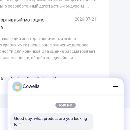
ьно разработанный двухтактный эндуро-м...
[2026-07-21]
портивный мотоцикл
ов
тывающий опыт для новичков, и выбор
о уровня имеет решающее значение.вызвало
одности для новичков.Эта оценка рассматривает
водительности, обработке, дизайне и
6
7
8
9
10
>>
>|
Cowells
6:40 PM
Good day, what product are you looking 
for?