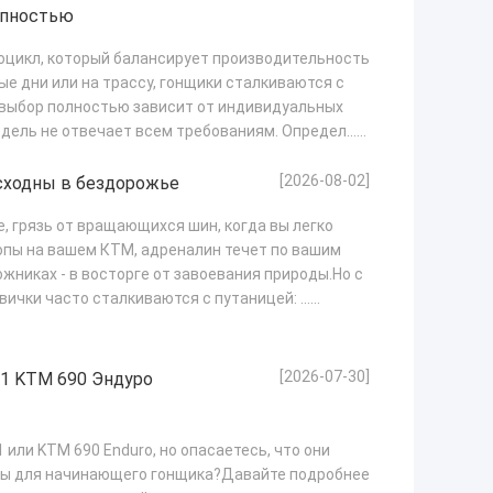
упностью
оцикл, который балансирует производительность
ые дни или на трассу, гонщики сталкиваются с
ыбор полностью зависит от индивидуальных
одель не отвечает всем требованиям. Определ...
[2026-08-02]
сходны в бездорожье
е, грязь от вращающихся шин, когда вы легко
опы на вашем КТМ, адреналин течет по вашим
жниках - в восторге от завоевания природы.Но с
ички часто сталкиваются с путаницей: ...
[2026-07-30]
01 KTM 690 Эндуро
 или KTM 690 Enduro, но опасаетесь, что они
ны для начинающего гонщика?Давайте подробнее