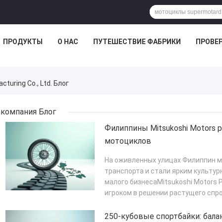
ПРОДУКТЫ
О НАС
ПУТЕШЕСТВИЕ ФАБРИКИ
ПРОВЕР
turing Co., Ltd. Блог
компания Блог
Филиппины Mitsukoshi Motors
мотоциклов
На оживленных улицах Филиппин м
транспорта и стали ярким культу
малого бизнесаMitsukoshi Motors P
игроком в решении растущего спр
благо...
ПОДРОБНЕЕ
250-кубовые спортбайки: бал