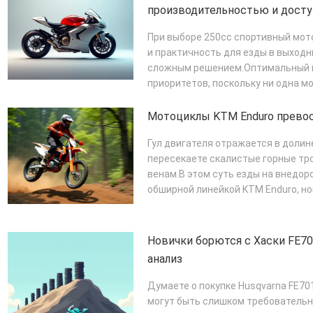
производительностью и дост
При выборе 250cc спортивный мот
и практичность для езды в выходн
сложным решением.Оптимальный в
приоритетов, поскольку ни одна м
ПОДРОБНЕЕ
Мотоциклы KTM Enduro прево
Гул двигателя отражается в долин
пересекаете скалистые горные тр
венам.В этом суть езды на внедоро
обширной линейкой KTM Enduro, нов
ПОДРОБНЕЕ
Новички борются с Хаски FE7
анализ
Думаете о покупке Husqvarna FE701
могут быть слишком требователь