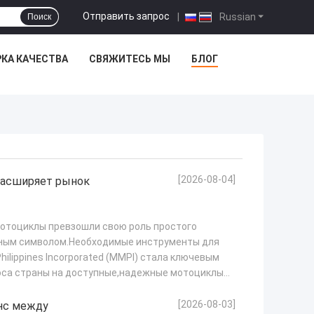
Отправить запрос
|
Russian
Поиск
КА КАЧЕСТВА
СВЯЖИТЕСЬ МЫ
БЛОГ
[2026-08-04]
 расширяет рынок
отоциклы превзошли свою роль простого
рным символом.Необходимые инструменты для
hilippines Incorporated (MMPI) стала ключевым
оса страны на доступные,надежные мотоциклы
[2026-08-03]
анс между