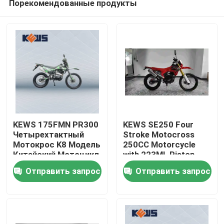
Порекомендованные продукты
KEWS 175FMN PR300
KEWS SE250 Four
Четырехтактный
Stroke Motocross
Мотокрос K8 Модель
250CC Motorcycle
Китайский Мотоцикл
with 223ML Piston
Дом
Мотоциклы 300cc
Displacement 15/8500
Отправить запрос
Отправить запрос
Maximum Power and
19/6500 Maximum
Продукты
Torque
О нас