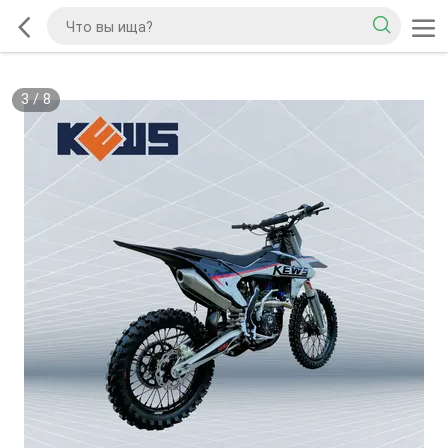
3
/
8