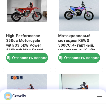
Путешествие фабрики
Проверка качества
High-Performance
Мотокроссовый
350cc Motorcycle
мотоцикл KEWS
Свяжитесь мы
with 33.5kW Power
300CC, 4-тактный,
160km/h Max Speed
мощностью 19 кВт
and 1460mm
Отправить запрос
Отправить запрос
Блог
Wheelbase for
Motocross
4 мотоцикла Enduro хода
Мотоциклы Enduro два приступа
Cowells
Мотоциклы ралли