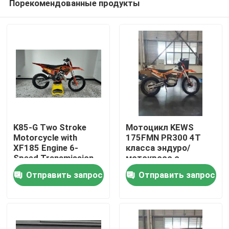
Порекомендованные продукты
K85-G Two Stroke
Мотоцикл KEWS
Motorcycle with
175FMN PR300 4T
XF185 Engine 6-
класса эндуро/
Speed Transmission
мотокросс с
Дом
and Professional
двигателем PR300
Отправить запрос
Отправить запрос
Suspension for Off-
объемом 271,3 куб.
Road Adventure
см и
Продукты
электростартером
О нас