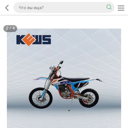
2
/
4