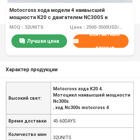
Motocross хода модели 4 наивысшей
мощности K20 с двигателем NC300S и
карбюратором FCR
MOQ：32UNITS
Цена：2500-3500USD/PIECE
контактные
Лучшая цена
данные
Характер продукции
Motocross хода K20 4
,
Мотоцикл наивысшей мощности
Высокий свет:
Nc300s
,
ход Nc300s motocross 4
Время доставки
45-60DAYS
Количество мин
32UNITS