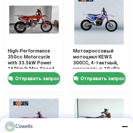
Путешествие фабрики
Проверка качества
High-Performance
Мотокроссовый
Свяжитесь мы
350cc Motorcycle
мотоцикл KEWS
with 33.5kW Power
300CC, 4-тактный,
160km/h Max Speed
мощностью 19 кВт
Блог
and 1460mm
Отправить запрос
Отправить запрос
Wheelbase for
Motocross
4 мотоцикла Enduro хода
Мотоциклы Enduro два приступа
Cowells
Мотоциклы ралли