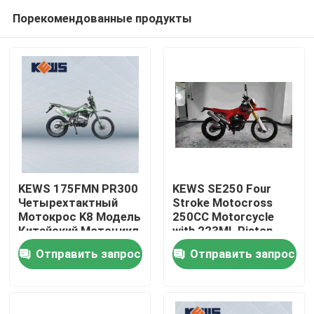
Порекомендованные продукты
KEWS 175FMN PR300
KEWS SE250 Four
Четырехтактный
Stroke Motocross
Мотокрос K8 Модель
250CC Motorcycle
Дом
Китайский Мотоцикл
with 223ML Piston
Мотоциклы 300cc
Displacement 15/8500
Отправить запрос
Отправить запрос
Maximum Power and
Продукты
19/6500 Maximum
Torque
О нас