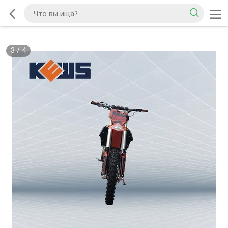
3
/
4