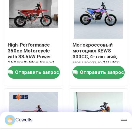
Путешествие фабрики
Проверка качества
High-Performance
Мотокроссовый
350cc Motorcycle
мотоцикл KEWS
Свяжитесь мы
with 33.5kW Power
300CC, 4-тактный,
160km/h Max Speed
мощностью 19 кВт
and 1460mm
Отправить запрос
Отправить запрос
Блог
Wheelbase for
Motocross
4 мотоцикла Enduro хода
Мотоциклы Enduro два приступа
Cowells
Мотоциклы ралли