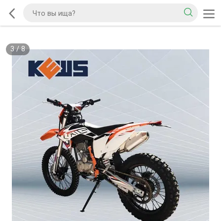
3
/
8