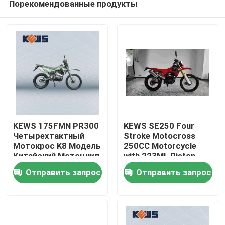
Порекомендованные продукты
KEWS 175FMN PR300
KEWS SE250 Four
Четырехтактный
Stroke Motocross
Мотокрос K8 Модель
250CC Motorcycle
Китайский Мотоцикл
with 223ML Piston
Дом
Мотоциклы 300cc
Displacement 15/8500
Отправить запрос
Отправить запрос
Maximum Power and
19/6500 Maximum
Продукты
Torque
О нас