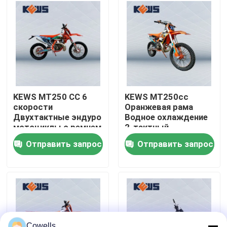
Путешествие фабрики
Проверка качества
Свяжитесь мы
KEWS MT250 CC 6
KEWS MT250cc
скорости
Оранжевая рама
Двухтактные эндуро
Водное охлаждение
Блог
мотоциклы с ремнем
2-тактный
EXCEL
внедорожный
Отправить запрос
Отправить запрос
мотоцикл с ремнем
4 мотоцикла Enduro хода
EXCEL
Мотоциклы Enduro два приступа
Мотоциклы ралли
Cowells