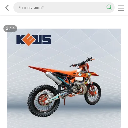
2
/
4