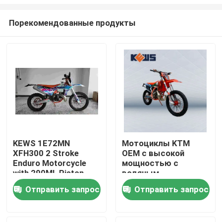
Порекомендованные продукты
KEWS 1E72MN
Мотоциклы KTM
XFH300 2 Stroke
OEM с высокой
Дом
Enduro Motorcycle
мощностью с
with 290ML Piston
водяным
Displacement and
охлаждением
Продукты
Отправить запрос
Отправить запрос
38.6KW Maximum
MT250cc 2T Off
Power
Road
О нас