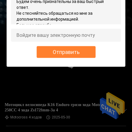
Отправить
Мотоцикл велосипеда K16 Enduro грязи хода Motocross
250CC 4 хода Zs172fmm-3a 4
Motocross 4 ходов
2025-05-30