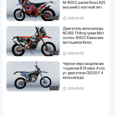
M 450CC ралли Kews K25
высокий с клеткой лити
я
Мотоциклы ралли
02:54
2025-05-28
Двигатель велосипеда
NC450 194mq грязи Mot
ocross 450CC Кавасаки
мотоцикла Kews
Мотоциклы ралли
02:18
2025-05-30
Черное евро модели мо
тоциклов K18 евро 4 спо
рт двигателя CB250-F 4
велосипеда
Евро 4 мотоцикла
03:04
2025-05-30