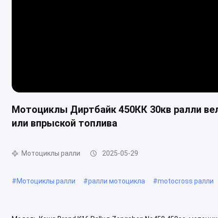
Мотоциклы Диртбайк 450КК 30кв ралли ве
или впрыской топлива
Мотоциклы ралли
2025-05-29
#
Мотоциклы ралли
#
ралли мотоцикла
#
motocross ралли