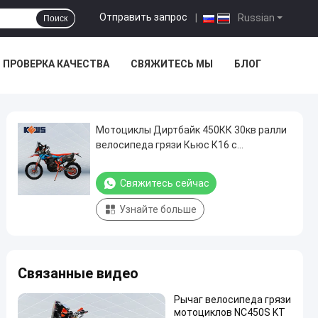
Отправить запрос
|
Russian
Поиск
ПРОВЕРКА КАЧЕСТВА
СВЯЖИТЕСЬ МЫ
БЛОГ
Мотоциклы Диртбайк 450КК 30кв ралли
велосипеда грязи Кьюс К16 с
карбюратором или впрыской топлива
Свяжитесь сейчас
Узнайте больше
Связанные видео
Рычаг велосипеда грязи
мотоциклов NC450S KT